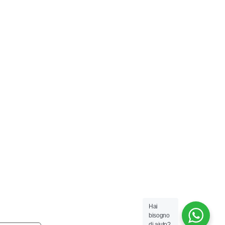
Hai
bisogno
di aiuto?