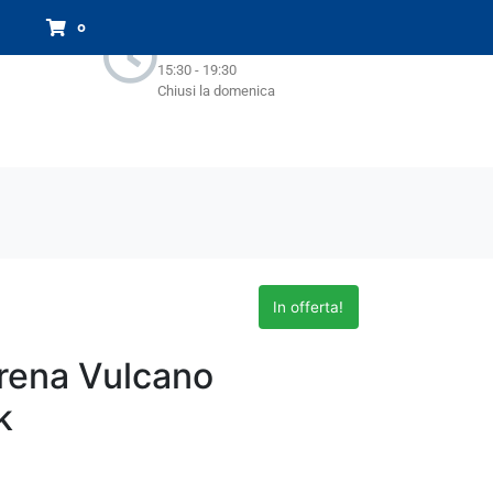
Orari Negozio:
0
Lun - Sab : 9.00-13.00
15:30 - 19:30
Chiusi la domenica
In offerta!
rena Vulcano
k