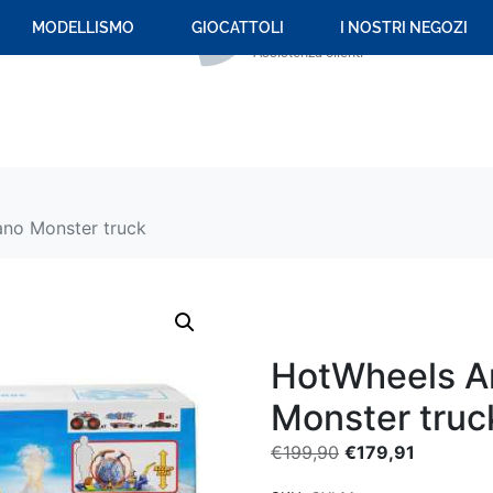
+39 059 694 092
MODELLISMO
GIOCATTOLI
I NOSTRI NEGOZI
Assistenza clienti
no Monster truck
HotWheels A
Monster truc
€
199,90
€
179,91