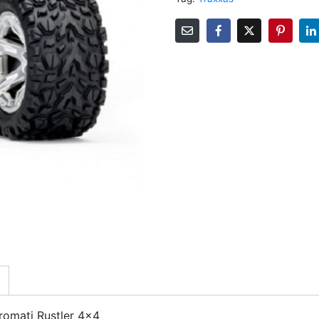
romati Rustler 4×4