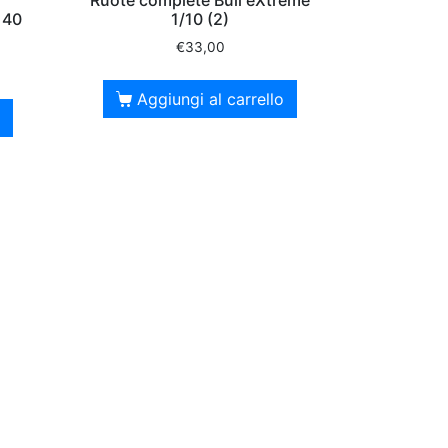
 40
1/10 (2)
€
33,00
Aggiungi al carrello