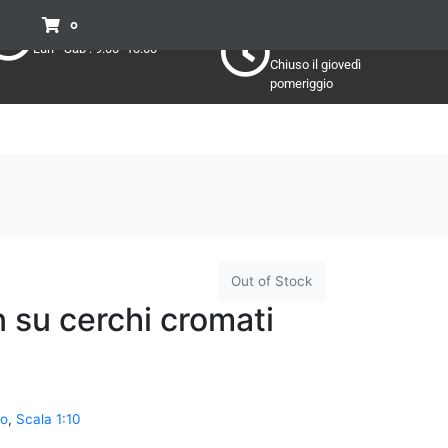
Pomeriggio
Mattino:
0
Lun - Sab : 15:30 - 19:30
Lun - Sab : 9:00 -13:00
Chiuso il giovedì
pomeriggio
Out of Stock
su cerchi cromati
mo
,
Scala 1:10