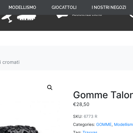
+39 059 650 005
MODELLISMO
GIOCATTOLI
I NOSTRI NEGOZI
Assistenza clienti
 cromati
Gomme Talon 
€
28,50
SKU:
6773 R
Categories:
GOMME
,
Modellis
Tag:
Traxxas