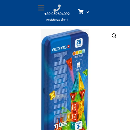
Geomag Magnetic Tiles Travel
Home
Prodotti
Geomag Magnetic Tiles Travel
0
+39 059694092
Assistenza clienti