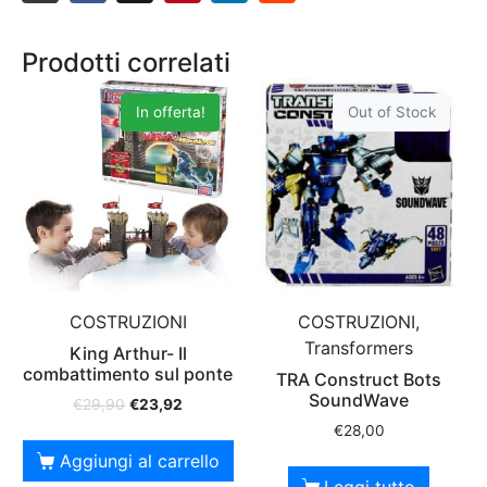
Prodotti correlati
In offerta!
Out of Stock
COSTRUZIONI
COSTRUZIONI,
Transformers
King Arthur- Il
combattimento sul ponte
TRA Construct Bots
SoundWave
€
29,90
€
23,92
€
28,00
Aggiungi al carrello
Leggi tutto