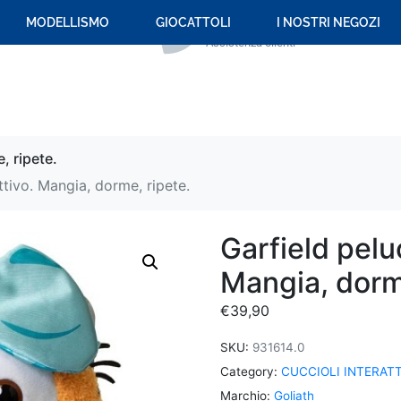
+39 059 694 092
MODELLISMO
GIOCATTOLI
I NOSTRI NEGOZI
Assistenza clienti
, ripete.
ttivo. Mangia, dorme, ripete.
Garfield pelu
Mangia, dorm
€
39,90
SKU:
931614.0
Category:
CUCCIOLI INTERATT
Marchio:
Goliath