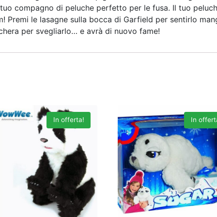
l tuo compagno di peluche perfetto per le fusa. Il tuo peluch
m! Premi le lasagne sulla bocca di Garfield per sentirlo man
aschera per svegliarlo… e avrà di nuovo fame!
In offerta!
In offert