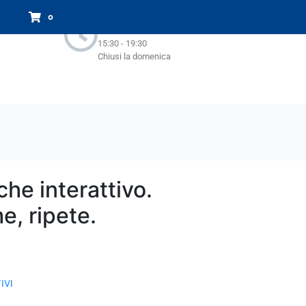
Orari Negozio:
0
Lun - Sab : 9.00-13.00
15:30 - 19:30
Chiusi la domenica
che interattivo.
e, ripete.
IVI