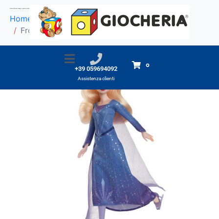
Frozen ELSA pattinaggio su ghiaccio 28cm
Home
Prodotti
Frozen ELSA pattinaggio su ghiaccio 28cm
0
+39 059694092
Assistenza clienti