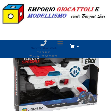
FORTI EROI – Pistola Spaziale cm.24 Luci e Suoni
Home
Prodotti
FORTI EROI - Pistola Spaziale cm.24 Luci e Suoni
0
Negozio Giocattoli
059 694092
WhatsApp 338/3718629