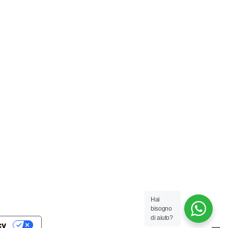
Hai
bisogno
di aiuto?
cy