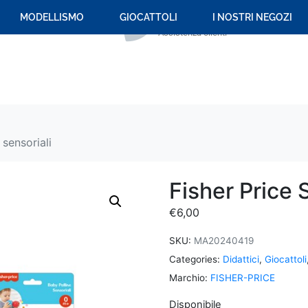
+39 059 694 092
MODELLISMO
GIOCATTOLI
I NOSTRI NEGOZI
Assistenza clienti
 sensoriali
Fisher Price S
€
6,00
SKU:
MA20240419
Categories:
Didattici
,
Giocattoli
Marchio:
FISHER-PRICE
Disponibile