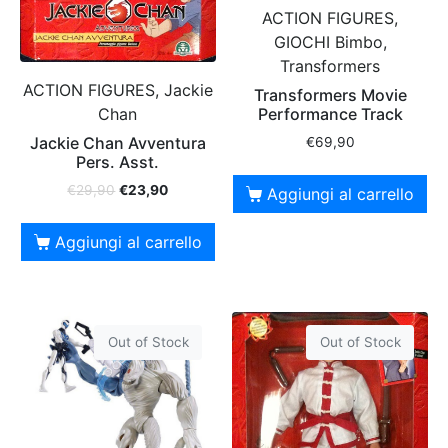
ACTION FIGURES,
GIOCHI Bimbo,
Transformers
ACTION FIGURES, Jackie
Transformers Movie
Chan
Performance Track
Jackie Chan Avventura
€
69,90
Pers. Asst.
€
29,90
€
23,90
Aggiungi al carrello
Aggiungi al carrello
Out of Stock
Out of Stock