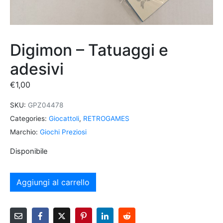
Digimon – Tatuaggi e
adesivi
€
1,00
SKU:
GPZ04478
Categories:
Giocattoli
,
RETROGAMES
Marchio:
Giochi Preziosi
Disponibile
Aggiungi al carrello