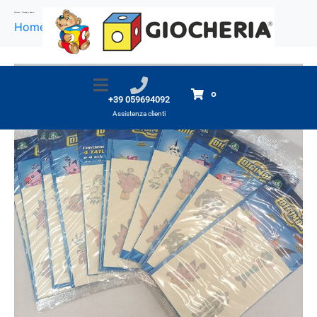
Digimon – Tatuaggi e adesivi
Home
Prodotti
Digimon - Tatuaggi e adesivi
0
+39 059694092
Assistenza clienti