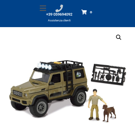
DICKIE Hunter set
Home
Prodotti
DICKIE Hunter set
0
+39 059694092
Assistenza clienti