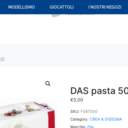
+39 059 694 092
MODELLISMO
GIOCATTOLI
I NOSTRI NEGOZI
Assistenza clienti
CO
DAS pasta 5
€
5,00
SKU:
F387000
Category:
CREA & DISEGNA
Marchio:
Fila