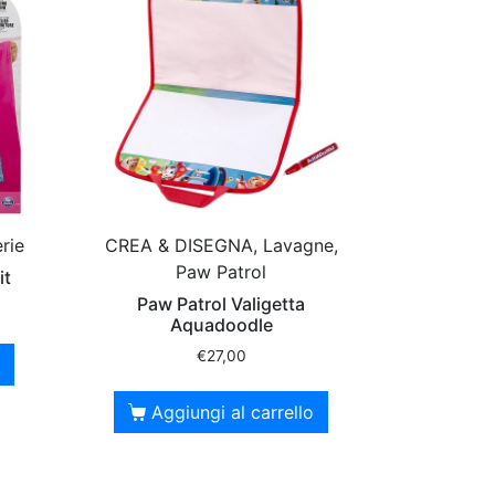
rie
CREA & DISEGNA, Lavagne,
Paw Patrol
it
Paw Patrol Valigetta
Aquadoodle
€
27,00
Aggiungi al carrello