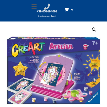
CreArt Atelier – Unicorno
Home
Prodotti
CreArt Atelier - Unicorno
0
+39 059694092
Assistenza clienti