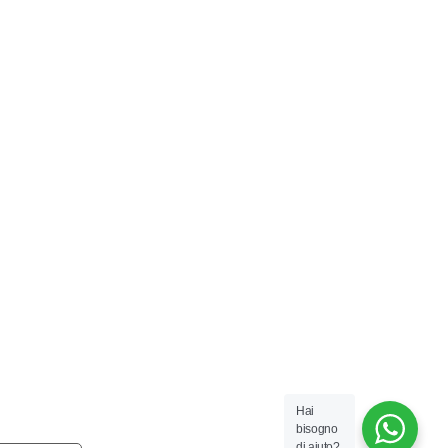
Hai
bisogno
di aiuto?