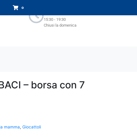
Orari Negozio:
0
Lun - Sab : 9.00-13.00
15:30 - 19:30
Chiusi la domenica
ACI – borsa con 7
e la mamma
,
Giocattoli