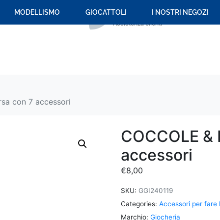
+39 059 694 092
MODELLISMO
GIOCATTOLI
I NOSTRI NEGOZI
Assistenza clienti
sa con 7 accessori
COCCOLE & B
accessori
€
8,00
SKU:
GGI240119
Categories:
Accessori per far
Marchio:
Giocheria