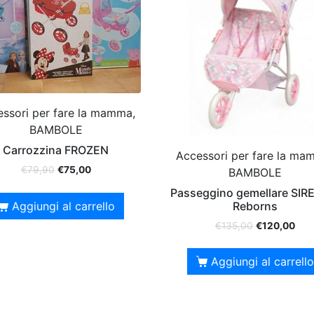
ssori per fare la mamma,
BAMBOLE
Carrozzina FROZEN
Accessori per fare la ma
€
79,90
€
75,00
BAMBOLE
Passeggino gemellare SIR
Reborns
Aggiungi al carrello
€
135,00
€
120,00
Aggiungi al carrello