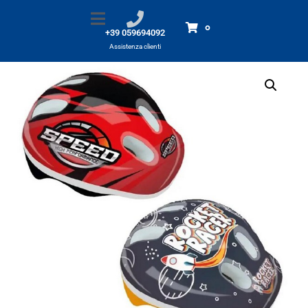
Casco BABY BOY 44-48 x bici
Home
Prodotti
Casco BABY BOY 44-48 x bici
0
+39 059694092
Assistenza clienti