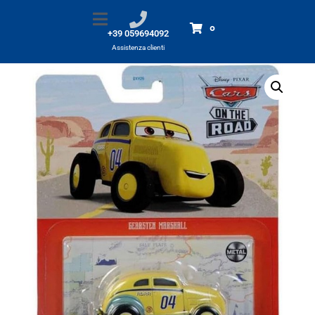
Cars Gearsten Marshall
Home
Prodotti
Cars Gearsten Marshall
0
+39 059694092
Assistenza clienti