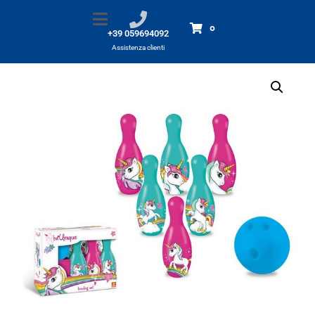
BIRILLI Unicorno
Home
Prodotti
BIRILLI Unicorno
0
+39 059694092
Assistenza clienti