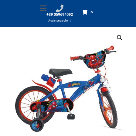
Bicicletta 16″ SPIDER-MAN
Home
Prodotti
Bicicletta 16" SPIDER-MAN
0
+39 059694092
Assistenza clienti