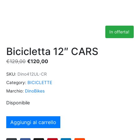
In offerta!
Bicicletta 12″ CARS
€
129,00
€
120,00
SKU:
Dino412UL-CR
Category:
BICICLETTE
Marchio:
DinoBikes
Disponibile
Aggiungi al carrello