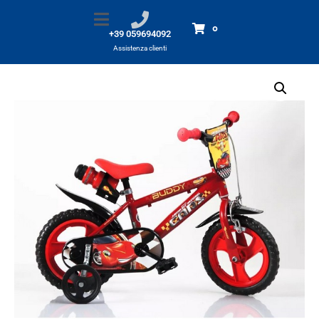
Bicicletta 12″ CARS
Home
Prodotti
Bicicletta 12" CARS
0
+39 059694092
Assistenza clienti