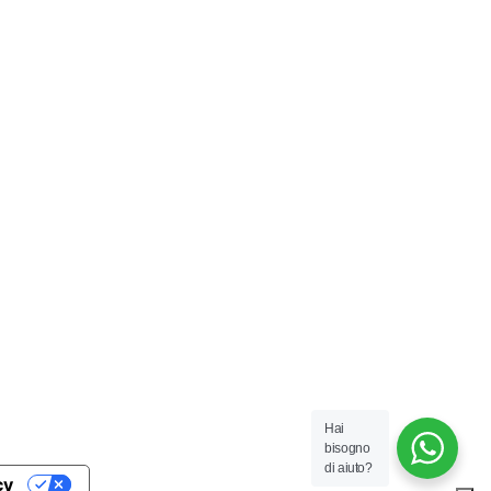
Hai
bisogno
di aiuto?
cy