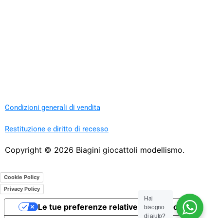
Condizioni generali di vendita
Restituzione e diritto di recesso
Copyright ©
2026
Biagini giocattoli modellismo.
Cookie Policy
Privacy Policy
Hai
Le tue preferenze relative alla privacy
bisogno
di aiuto?