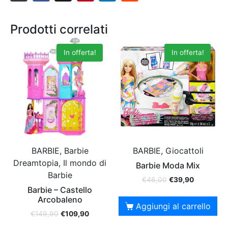
Prodotti correlati
In offerta!
In offerta!
BARBIE, Barbie
BARBIE, Giocattoli
Dreamtopia, Il mondo di
Barbie Moda Mix
Barbie
€
46,00
€
39,90
Barbie – Castello
Arcobaleno
Aggiungi al carrello
€
149,90
€
109,90