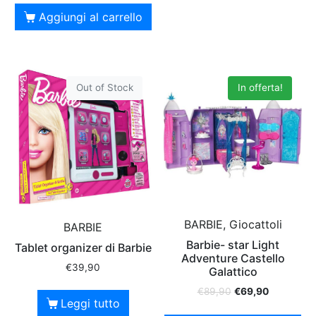
Aggiungi al carrello
Out of Stock
In offerta!
BARBIE, Giocattoli
BARBIE
Barbie- star Light
Tablet organizer di Barbie
Adventure Castello
€
39,90
Galattico
€
89,90
€
69,90
Leggi tutto