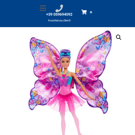
Barbie Ballerina Ali da Farfalla
Home
Prodotti
Barbie Ballerina Ali da Farfalla
0
+39 059694092
Assistenza clienti