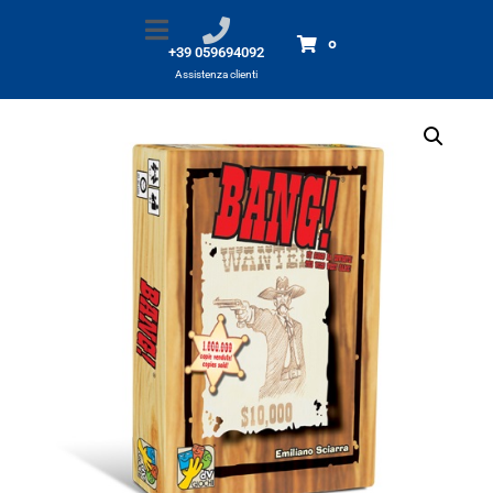
Bang!
Home
Prodotti
Bang!
0
+39 059694092
Assistenza clienti