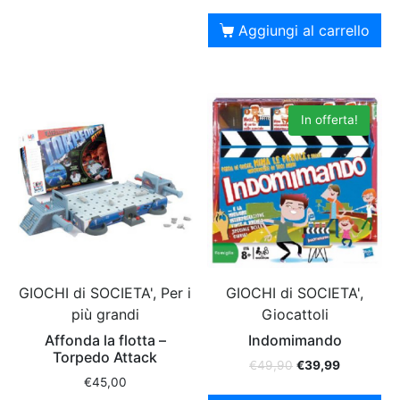
Aggiungi al carrello
In offerta!
GIOCHI di SOCIETA', Per i
GIOCHI di SOCIETA',
più grandi
Giocattoli
Affonda la flotta –
Indomimando
Torpedo Attack
€
49,90
€
39,99
€
45,00