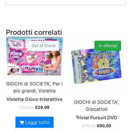
Prodotti correlati
Out of Stock
In offerta!
GIOCHI di SOCIETA', Per i
più grandi, Violetta
Violetta Gioco Interattivo
GIOCHI di SOCIETA',
€
39,90
€
29,99
Giocattoli
Trivial Pursuit DVD
Leggi tutto
€
75,00
€
60,00