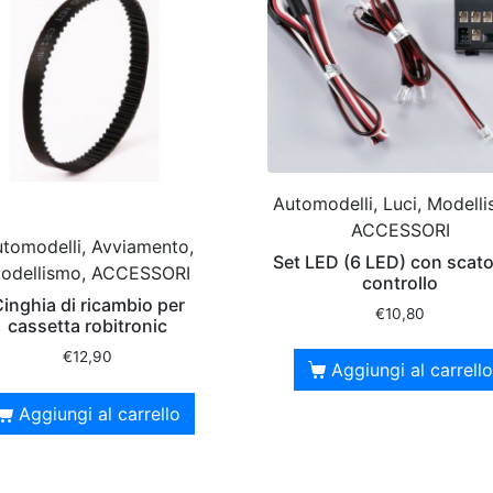
Automodelli, Luci, Modell
ACCESSORI
tomodelli, Avviamento,
Set LED (6 LED) con scato
odellismo, ACCESSORI
controllo
inghia di ricambio per
€
10,80
cassetta robitronic
€
12,90
Aggiungi al carrello
Aggiungi al carrello