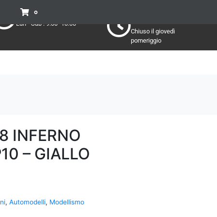
Pomeriggio
Mattino:
0
Lun - Sab : 15:30 - 19:30
Lun - Sab : 9:00 -13:00
Chiuso il giovedì
pomeriggio
:8 INFERNO
10 – GIALLO
ni
,
Automodelli
,
Modellismo