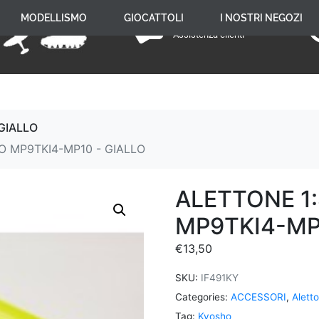
+39 059 650 005
MODELLISMO
GIOCATTOLI
I NOSTRI NEGOZI
Assistenza clienti
GIALLO
O MP9TKI4-MP10 - GIALLO
ALETTONE 1
MP9TKI4-MP
€
13,50
SKU:
IF491KY
Categories:
ACCESSORI
,
Aletto
Tag:
Kyosho