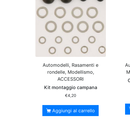
Automodelli, Rasamenti e
Au
rondelle, Modellismo,
M
ACCESSORI
C
Kit montaggio campana
€
4,20
Aggiungi al carrello