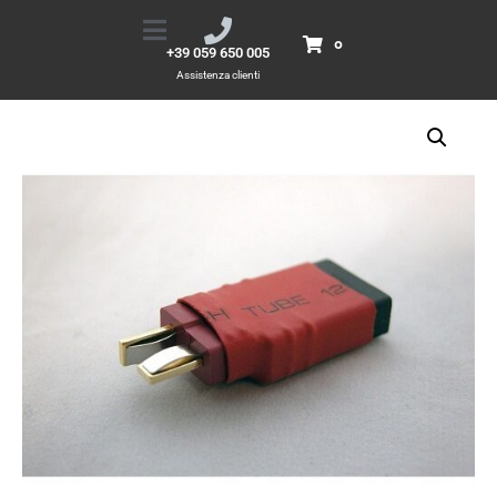
Adattatore T-Plung
Home
Prodotti
Adattatore T-Plung
0
+39 059 650 005
Assistenza clienti