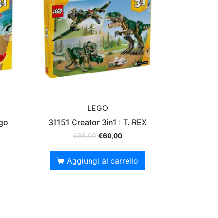
LEGO
ago
31151 Creator 3in1 : T. REX
€
65,00
€
60,00
Aggiungi al carrello