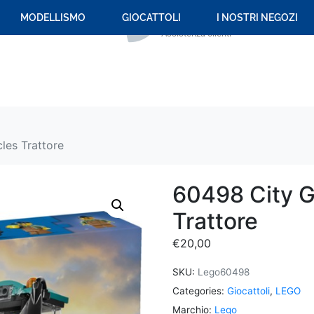
+39 059 694 092
MODELLISMO
GIOCATTOLI
I NOSTRI NEGOZI
Assistenza clienti
les Trattore
60498 City G
Trattore
€
20,00
SKU:
Lego60498
Categories:
Giocattoli
,
LEGO
Marchio:
Lego