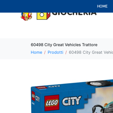
HOME
60498 City Great Vehicles Trattore
Home
Prodotti
60498 City Great Vehic