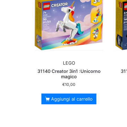
LEGO
31140 Creator 3in1 :Unicorno
31
magico
€
10,00
Aggiungi al carrello