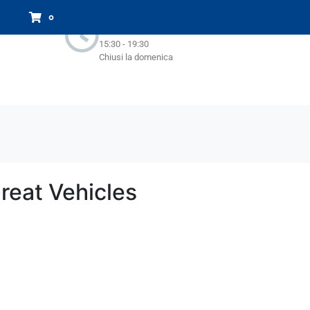
Orari Negozio:
0
Lun - Sab : 9.00-13.00
15:30 - 19:30
Chiusi la domenica
reat Vehicles