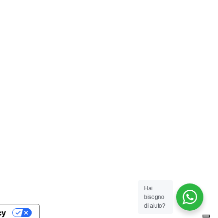
Hai
bisogno
di aiuto?
cy