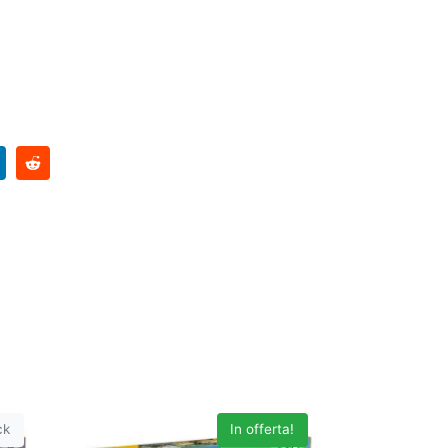
ck
In offerta!