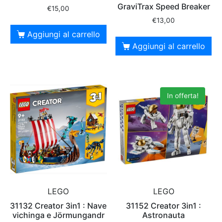
GraviTrax Speed Breaker
€
15,00
€
13,00
Aggiungi al carrello
Aggiungi al carrello
In offerta!
LEGO
LEGO
31132 Creator 3in1 : Nave
31152 Creator 3in1 :
vichinga e Jörmungandr
Astronauta