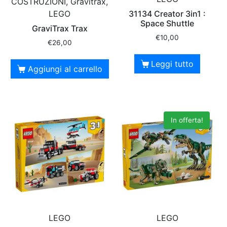
COSTRUZIONI, Gravitrax,
31134 Creator 3in1 :
LEGO
Space Shuttle
GraviTrax Trax
€
10,00
€
26,00
Leggi tutto
Aggiungi al carrello
In offerta!
LEGO
LEGO