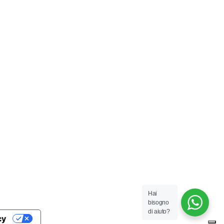
Hai
bisogno
di aiuto?
cy