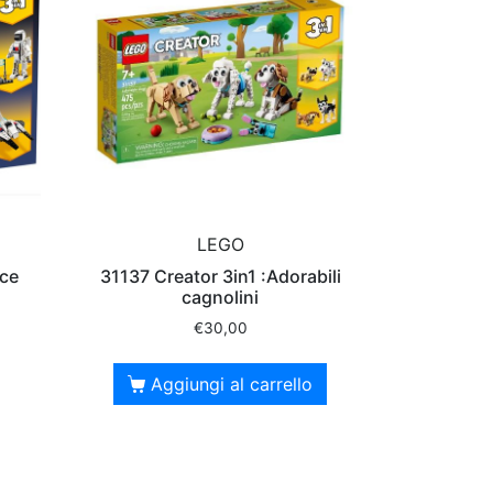
LEGO
ace
31137 Creator 3in1 :Adorabili
cagnolini
€
30,00
Aggiungi al carrello