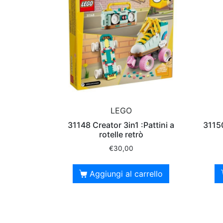
LEGO
31148 Creator 3in1 :Pattini a
31150
rotelle retrò
€
30,00
Aggiungi al carrello