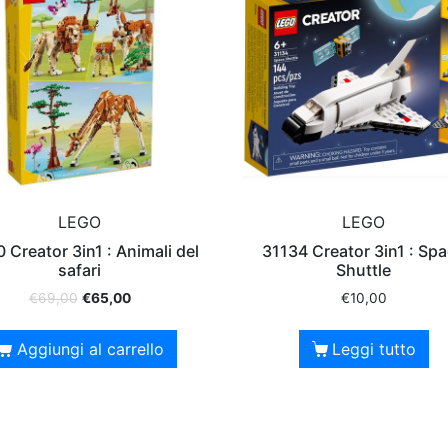
LEGO
LEGO
 Creator 3in1 : Animali del
31134 Creator 3in1 : Sp
safari
Shuttle
€
69,00
€
65,00
€
10,00
Aggiungi al carrello
Leggi tutto