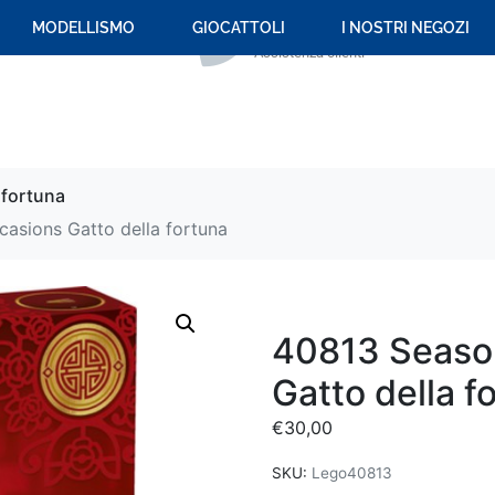
+39 059 694 092
MODELLISMO
GIOCATTOLI
I NOSTRI NEGOZI
Assistenza clienti
 fortuna
asions Gatto della fortuna
40813 Seaso
Gatto della f
€
30,00
SKU:
Lego40813