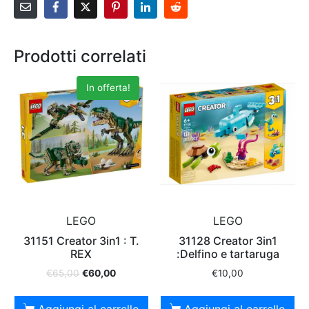
Prodotti correlati
In offerta!
LEGO
LEGO
31151 Creator 3in1 : T.
31128 Creator 3in1
REX
:Delfino e tartaruga
€
65,00
€
60,00
€
10,00
Aggiungi al carrello
Aggiungi al carrello