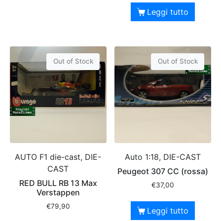
Leggi tutto
Out of Stock
Out of Stock
AUTO F1 die-cast, DIE-
Auto 1:18, DIE-CAST
CAST
Peugeot 307 CC (rossa)
RED BULL RB 13 Max
€
37,00
Verstappen
€
79,90
Leggi tutto