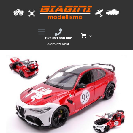
1/18 Alfa Romeo Giulia GTAm rossa #99
Home
Prodotti
1/18 Alfa Romeo Giulia GTAm rossa #99
0
+39 059 650 005
Assistenza clienti