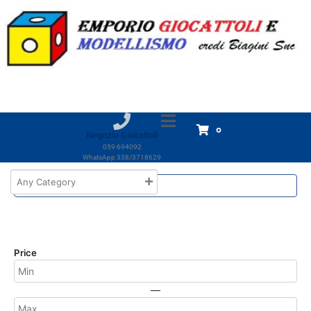
Marchio:
Plastoy
Home
Plastoy
Plastoy
Non è stato trovato nessun prodotto che
0
corrisponde alla tua selezione.
Negozio Giocattoli
059 694092
WhatsApp 338/3718629
Price
—