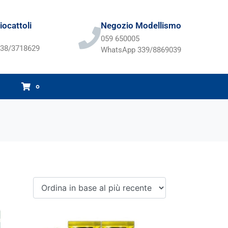
ocattoli
Negozio Modellismo
059 650005
38/3718629
WhatsApp 339/8869039
0