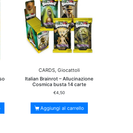
CARDS, Giocattoli
rso
Italian Brainrot – Allucinazione
Cosmica busta 14 carte
€
4,50
o
Aggiungi al carrello