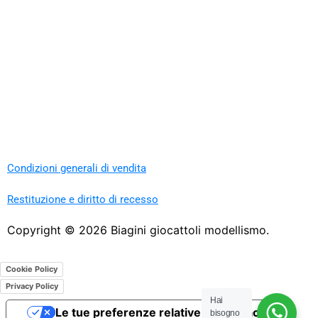
Condizioni generali di vendita
Restituzione e diritto di recesso
Copyright ©
2026
Biagini giocattoli modellismo.
Cookie Policy
Privacy Policy
Hai
Le tue preferenze relative alla privacy
bisogno