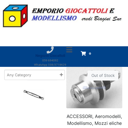
Marchio:
Mp Jet
Home
Prodotti
Mp Jet
Mp Jet
Visualizzazione di 3 risultati
0
Negozio Giocattoli
059 694092
WhatsApp 338/3718629
Out of Stock
Out of Stock
ACCESSORI, Aeromodelli,
Modellismo, Mozzi eliche