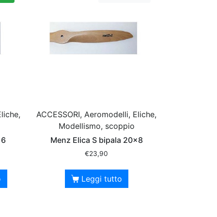
liche,
ACCESSORI, Aeromodelli, Eliche,
Modellismo, scoppio
×6
Menz Elica S bipala 20×8
€
23,90
o
Leggi tutto