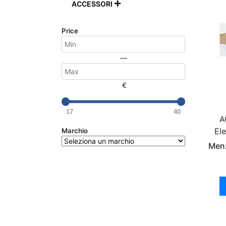
ACCESSORI

Price
—
€
17
40
A
Ele
Marchio
Menz