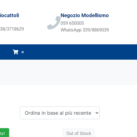
ocattoli
Negozio Modellismo
059 650005
38/3718629
WhatsApp 339/8869039
0
ta!
Out of Stock