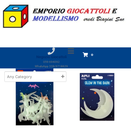
Marchio:
Maped
Home
Prodotti
Maped
Maped
Visualizzazione di 5 risultati
0
Negozio Giocattoli
059 694092
WhatsApp 338/3718629