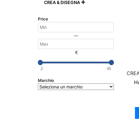
CREA & DISEGNA

Price
—
€
2
45
CREA
Marchio
Ha