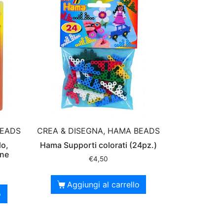
BEADS
CREA & DISEGNA, HAMA BEADS
lo,
Hama Supporti colorati (24pz.)
ine
€
4,50
Aggiungi al carrello
o