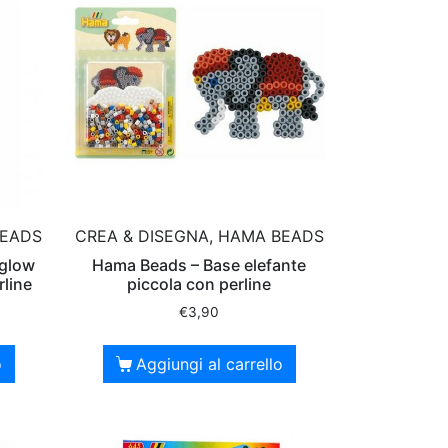
BEADS
CREA & DISEGNA, HAMA BEADS
 glow
Hama Beads – Base elefante
rline
piccola con perline
€
3,90
o
Aggiungi al carrello