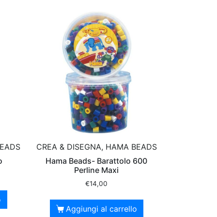
BEADS
CREA & DISEGNA, HAMA BEADS
o
Hama Beads- Barattolo 600
Perline Maxi
€
14,00
o
Aggiungi al carrello