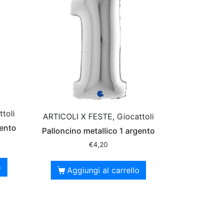
toli
ARTICOLI X FESTE, Giocattoli
gento
Palloncino metallico 1 argento
€
4,20
o
Aggiungi al carrello