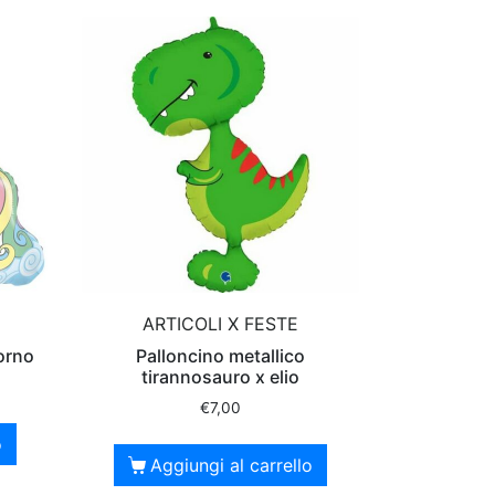
ARTICOLI X FESTE
orno
Palloncino metallico
tirannosauro x elio
€
7,00
o
Aggiungi al carrello