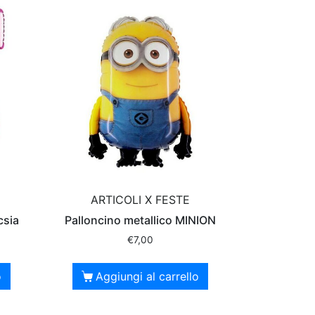
ARTICOLI X FESTE
csia
Palloncino metallico MINION
€
7,00
o
Aggiungi al carrello