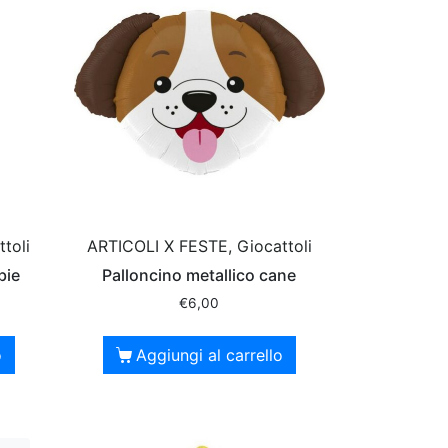
toli
ARTICOLI X FESTE, Giocattoli
bie
Palloncino metallico cane
€
6,00
o
Aggiungi al carrello