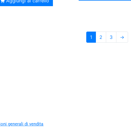
Aggiungi al carrello
1
2
3
→
oni generali di vendita