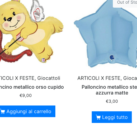
Out of St
ICOLI X FESTE, Giocattoli
ARTICOLI X FESTE, Giocat
ncino metallico orso cupido
Palloncino metallico ste
azzurra matte
€
9,00
€
3,00
Aggiungi al carrello
Leggi tutto