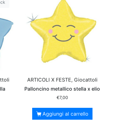
ock
toli
ARTICOLI X FESTE, Giocattoli
lla
Palloncino metallico stella x elio
€
7,00
Aggiungi al carrello