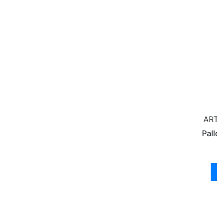
ART
Pall