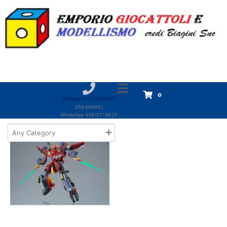
Marchio:
Goodsm
Home
Prodotti
Goodsm
Goodsm
Visualizzazione del risultato
0
Negozio Giocattoli
059 694092
WhatsApp 338/3718629