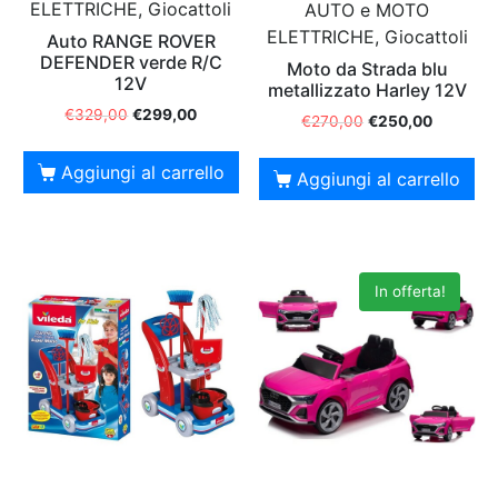
ELETTRICHE, Giocattoli
AUTO e MOTO
ELETTRICHE, Giocattoli
Auto RANGE ROVER
DEFENDER verde R/C
Moto da Strada blu
12V
metallizzato Harley 12V
€
329,00
€
299,00
€
270,00
€
250,00
Aggiungi al carrello
Aggiungi al carrello
In offerta!