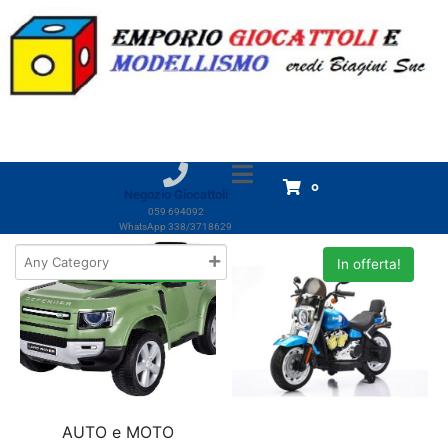
Marchio:
Giaquinto
Home
Prodotti
Giaquinto
Giaquinto
Visualizzazione di 18 risultati
0
Negozio Giocattoli
059 694092
WhatsApp 338/3718629
In offerta!
In offerta!
AUTO e MOTO