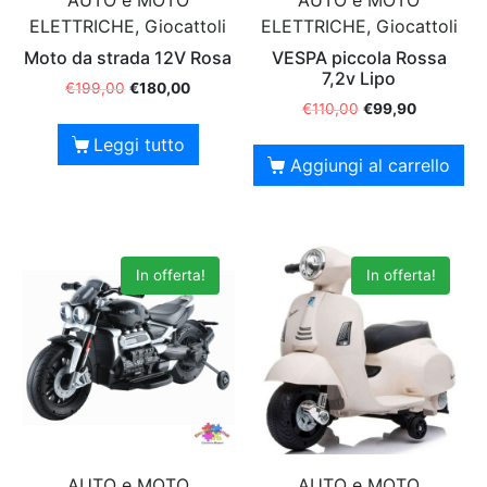
AUTO e MOTO
AUTO e MOTO
ELETTRICHE, Giocattoli
ELETTRICHE, Giocattoli
Moto da strada 12V Rosa
VESPA piccola Rossa
7,2v Lipo
€
199,00
€
180,00
€
110,00
€
99,90
Leggi tutto
Aggiungi al carrello
In offerta!
In offerta!
AUTO e MOTO
AUTO e MOTO