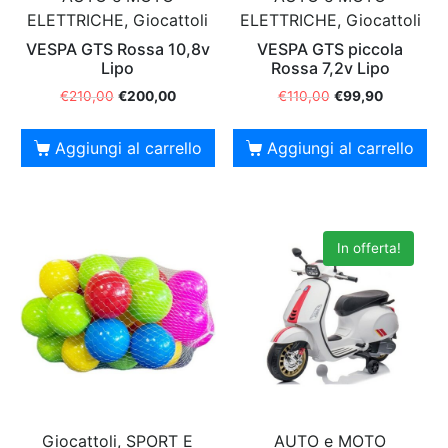
ELETTRICHE, Giocattoli
ELETTRICHE, Giocattoli
VESPA GTS Rossa 10,8v
VESPA GTS piccola
Lipo
Rossa 7,2v Lipo
€
210,00
€
200,00
€
110,00
€
99,90
Aggiungi al carrello
Aggiungi al carrello
In offerta!
Giocattoli, SPORT E
AUTO e MOTO