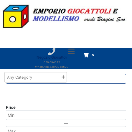
Marchio:
Excel
Home
Excel
Excel
Non è stato trovato nessun prodotto che
0
corrisponde alla tua selezione.
Negozio Giocattoli
059 694092
WhatsApp 338/3718629
Price
—