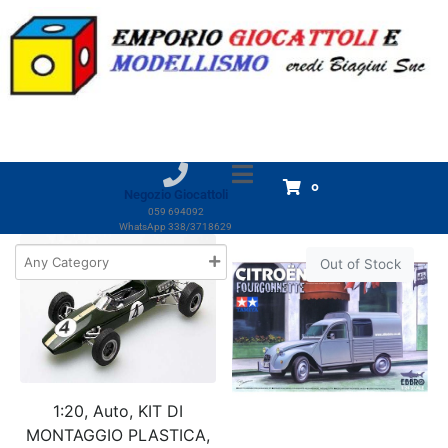
Marchio:
EBBRO
Home
Prodotti
EBBRO
EBBRO
Visualizzazione di 4 risultati
0
Negozio Giocattoli
059 694092
WhatsApp 338/3718629
Out of Stock
1:20, Auto, KIT DI
MONTAGGIO PLASTICA,