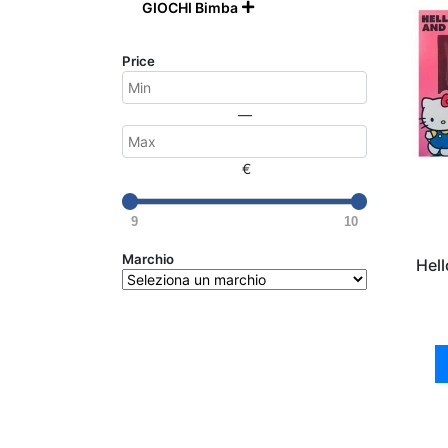
GIOCHI Bimba

Price
—
€
9
10
Marchio
Hel