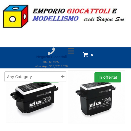
Marchio:
DOYONO
Home
Prodotti
DOYONO
DOYONO
Visualizzazione di 6 risultati
0
Negozio Giocattoli
059 694092
WhatsApp 338/3718629
In offerta!
In offerta!