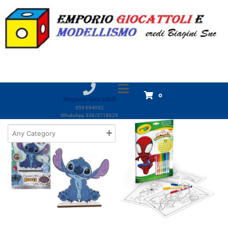
Marchio:
Crayola
Home
Prodotti
Crayola
Crayola
Visualizzazione di 1-18 di 182 risultati
0
Negozio Giocattoli
059 694092
WhatsApp 338/3718629