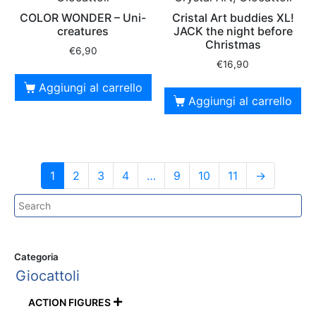
COLOR WONDER – Uni-
Cristal Art buddies XL!
creatures
JACK the night before
Christmas
€
6,90
€
16,90
Aggiungi al carrello
Aggiungi al carrello
1
2
3
4
…
9
10
11
→
Categoria
Giocattoli
ACTION FIGURES
