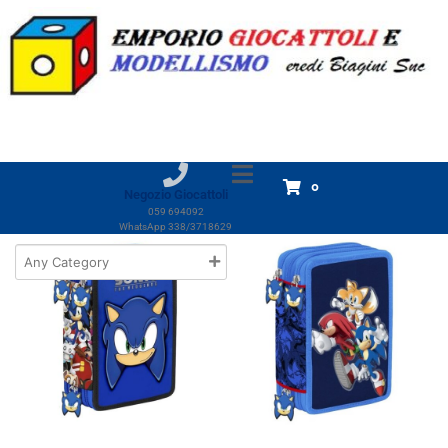
Marchio:
CR group
Home
Prodotti
CR group
CR group
Visualizzazione di 2 risultati
0
Negozio Giocattoli
059 694092
WhatsApp 338/3718629