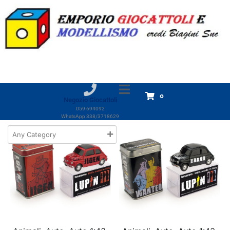
Marchio:
Brumm
Home
Prodotti
Brumm
Brumm
Visualizzazione di 1-18 di 31 risultati
0
Negozio Giocattoli
059 694092
WhatsApp 338/3718629