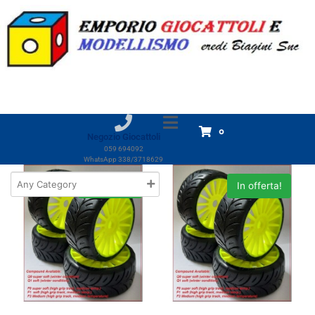
Tag:
SP
Home
Prodotti
SP
SP
Visualizzazione di 6 risultati
0
Negozio Giocattoli
059 694092
WhatsApp 338/3718629
In offerta!
In offerta!