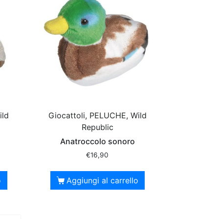
ild
Giocattoli, PELUCHE, Wild
Republic
Anatroccolo sonoro
€
16,90
o
Aggiungi al carrello