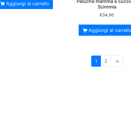
Peluche mamma e cucci
Aggiungi al carrello
Scimmia
€
34,90
Aggiungi al carrell
1
2
→