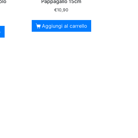
olo
Pappagallo 15cm
€
10,90
Aggiungi al carrello
o