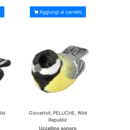
o
Aggiungi al carrello
ild
Giocattoli, PELUCHE, Wild
Republic
Uccellino sonoro