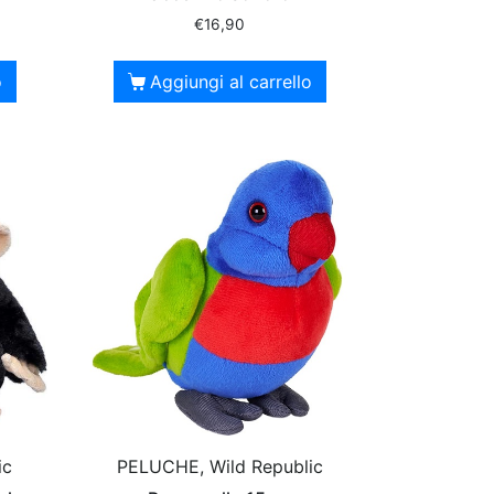
€
16,90
o
Aggiungi al carrello
ic
PELUCHE, Wild Republic