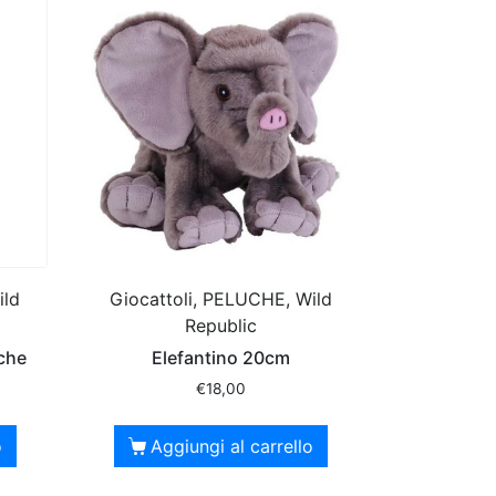
ild
Giocattoli, PELUCHE, Wild
Republic
che
Elefantino 20cm
€
18,00
o
Aggiungi al carrello