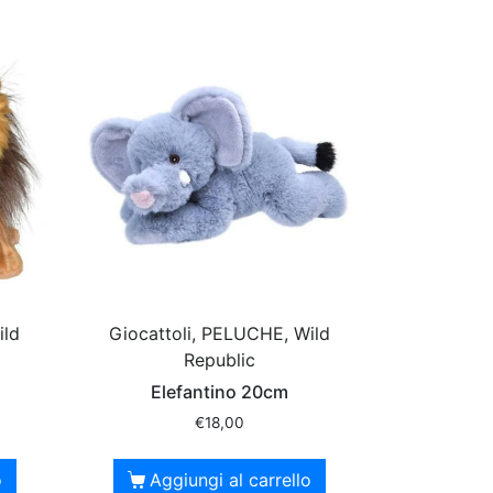
ild
Giocattoli, PELUCHE, Wild
Republic
Elefantino 20cm
€
18,00
o
Aggiungi al carrello