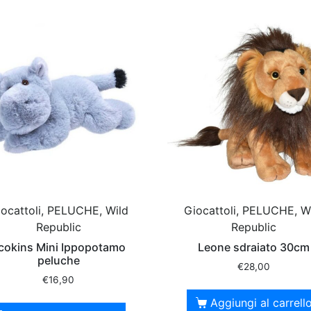
ocattoli, PELUCHE, Wild
Giocattoli, PELUCHE, W
Republic
Republic
cokins Mini Ippopotamo
Leone sdraiato 30cm
peluche
€
28,00
€
16,90
Aggiungi al carrell