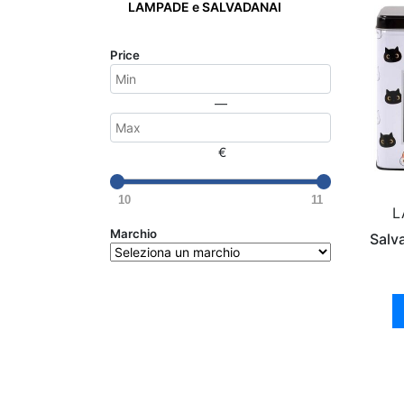
LAMPADE e SALVADANAI
Price
—
€
10
11
L
Marchio
Salv