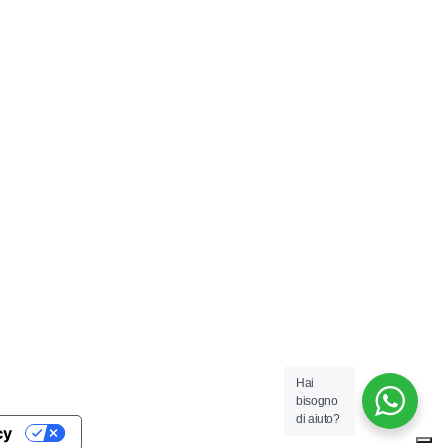
Hai
bisogno
di aiuto?
cy