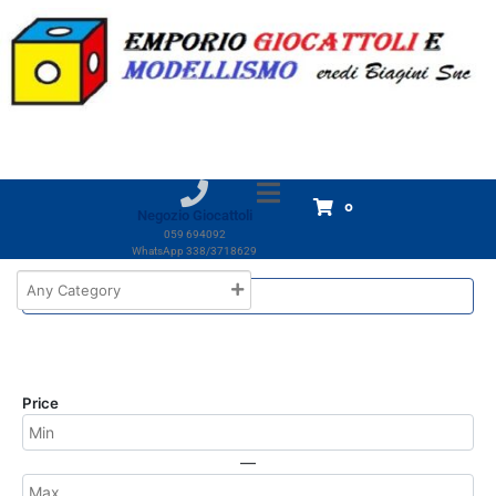
Marchio:
Tinta Unita
Home
Tinta Unita
Tinta Unita
Non è stato trovato nessun prodotto che
0
corrisponde alla tua selezione.
Negozio Giocattoli
059 694092
WhatsApp 338/3718629
Price
—